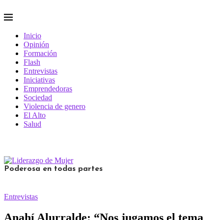
Inicio
Opinión
Formación
Flash
Entrevistas
Iniciativas
Emprendedoras
Sociedad
Violencia de genero
El Alto
Salud
Poderosa en todas partes
Entrevistas
Anahí Alurralde: “Nos jugamos el tema