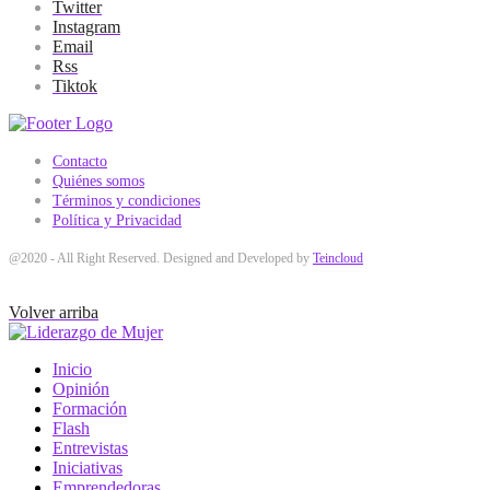
Twitter
Instagram
Email
Rss
Tiktok
Contacto
Quiénes somos
Términos y condiciones
Política y Privacidad
@2020 - All Right Reserved. Designed and Developed by
Teincloud
Volver arriba
Inicio
Opinión
Formación
Flash
Entrevistas
Iniciativas
Emprendedoras