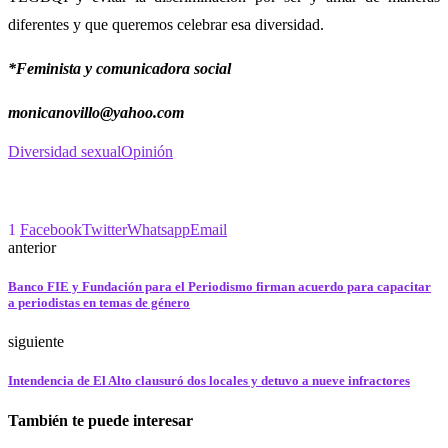
diferentes y que queremos celebrar esa diversidad.
*Feminista y comunicadora social
monicanovillo@yahoo.com
Diversidad sexual
Opinión
1
Facebook
Twitter
Whatsapp
Email
anterior
Banco FIE y Fundación para el Periodismo firman acuerdo para capacitar
a periodistas en temas de género
siguiente
Intendencia de El Alto clausuró dos locales y detuvo a nueve infractores
También te puede interesar