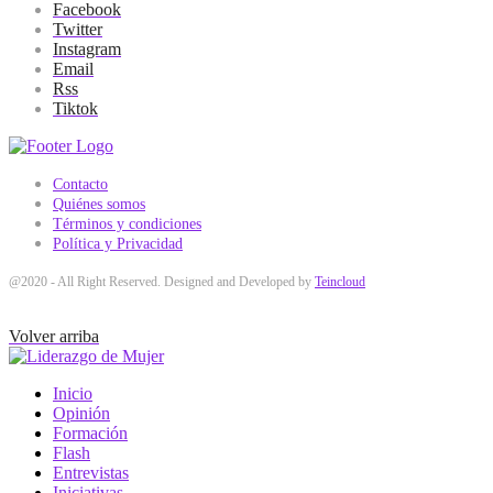
Facebook
Twitter
Instagram
Email
Rss
Tiktok
Contacto
Quiénes somos
Términos y condiciones
Política y Privacidad
@2020 - All Right Reserved. Designed and Developed by
Teincloud
Volver arriba
Inicio
Opinión
Formación
Flash
Entrevistas
Iniciativas