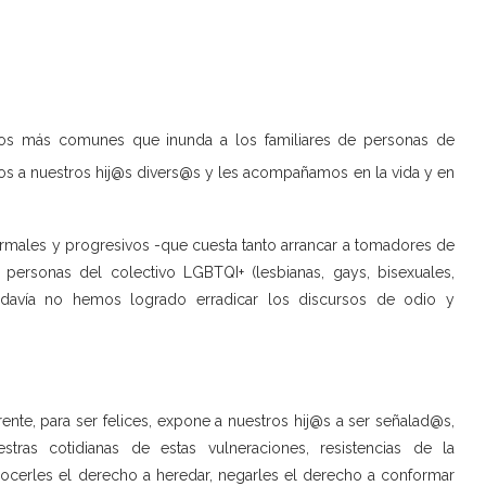
tos más comunes que inunda a los familiares de personas de
s a nuestros hij@s divers@s y les acompañamos en la vida y en
rmales y progresivos -que cuesta tanto arrancar a tomadores de
personas del colectivo LGBTQI+ (lesbianas, gays, bisexuales,
 todavía no hemos logrado erradicar los discursos de odio y
ente, para ser felices, expone a nuestros hij@s a ser señalad@s,
ras cotidianas de estas vulneraciones, resistencias de la
conocerles el derecho a heredar, negarles el derecho a conformar