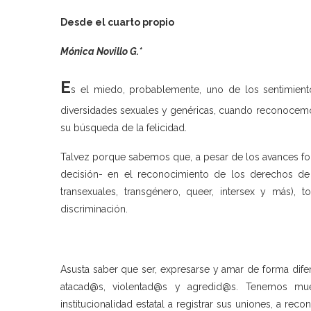
Desde el cuarto propio
Mónica Novillo G.*
E
s el miedo, probablemente, uno de los sentimien
diversidades sexuales y genéricas, cuando reconocemo
su búsqueda de la felicidad.
Talvez porque sabemos que, a pesar de los avances fo
decisión- en el reconocimiento de los derechos de 
transexuales, transgénero, queer, intersex y más),
discriminación.
Asusta saber que ser, expresarse y amar de forma difer
atacad@s, violentad@s y agredid@s. Tenemos muest
institucionalidad estatal a registrar sus uniones, a re