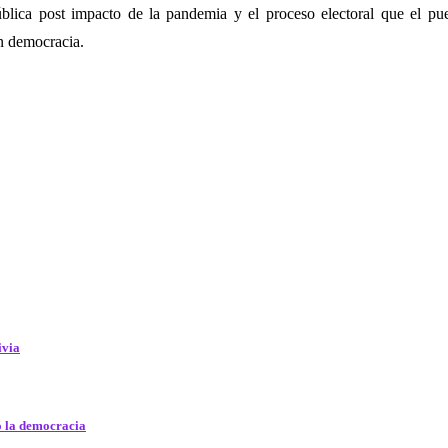
ública post impacto de la pandemia y el proceso electoral que el pue
en democracia.
ivia
ó la democracia