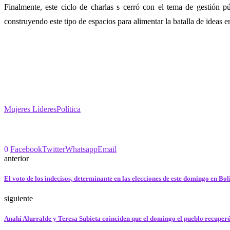
Finalmente, este ciclo de charlas s cerró con el tema de gestión p
construyendo este tipo de espacios para alimentar la batalla de ideas 
Mujeres Líderes
Política
0
Facebook
Twitter
Whatsapp
Email
anterior
El voto de los indecisos, determinante en las elecciones de este domingo en Bol
siguiente
Anahí Alurralde y Teresa Subieta coinciden que el domingo el pueblo recuper