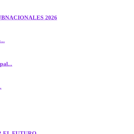
UBNACIONALES 2026
..
al...
.
 EL FUTURO...