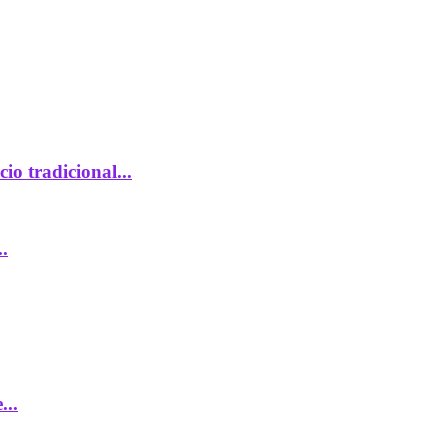
io tradicional...
.
...