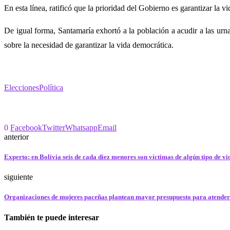
En esta línea, ratificó que la prioridad del Gobierno es garantizar la v
De igual forma, Santamaría exhortó a la población a acudir a las urn
sobre la necesidad de garantizar la vida democrática.
Elecciones
Política
0
Facebook
Twitter
Whatsapp
Email
anterior
Experto: en Bolivia seis de cada diez menores son víctimas de algún tipo de vi
siguiente
Organizaciones de mujeres paceñas plantean mayor presupuesto para atender 
También te puede interesar