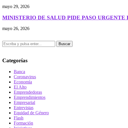
mayo 29, 2026
MINISTERIO DE SALUD PIDE PASO URGENTE P
mayo 26, 2026
Buscar
Categorías
Banca
Coronavirus
Economía
El Alto
Emprendedoras
Emprendimientos
Empresarial
Entrevistas
Equidad de Género
Flash
Formación