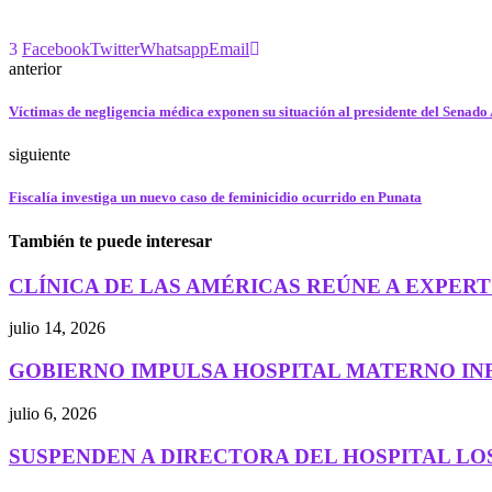
3
Facebook
Twitter
Whatsapp
Email
anterior
Víctimas de negligencia médica exponen su situación al presidente del Senad
siguiente
Fiscalía investiga un nuevo caso de feminicidio ocurrido en Punata
También te puede interesar
CLÍNICA DE LAS AMÉRICAS REÚNE A EXPERTO
julio 14, 2026
GOBIERNO IMPULSA HOSPITAL MATERNO INF
julio 6, 2026
SUSPENDEN A DIRECTORA DEL HOSPITAL LOS 