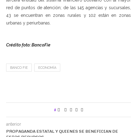
tercera entidad del sistema financiero boliviano con la mayor
red de puntos de atención; de las 145 agencias y sucursales,
43 se encuentran en zonas rurales y 102 están en zonas
urbanas y periurbanas.
Crédito foto: BancoFie
BANCO FIE
ECONOMÍA
1
anterior
PROPAGANDA ESTATAL Y QUIENES SE BENEFICIAN DE