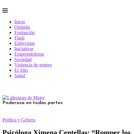
Inicio
Opinión
Formación
Flash
Entrevistas
Iniciativas
Emprendedoras
Sociedad
Violencia de genero
El Alto
Salud
Poderosa en todas partes
Política y Género
Psicóloga Ximena Centellas: “Romper los