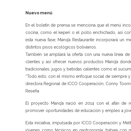
Nuevo menú
En el boletín de prensa se menciona que el menú incor
cocina, como el keperí o el pollo enchichado, así 
esta nueva fase, Manq’a Restaurante incorporará un 
distintos pisos ecológicos bolivianos.
También se ampliará la oferta con una nueva línea de 
clientes y así ofrecer nuevos productos Manq’a dond
tradicionales, jugos y bebidas calientes como el sucum
“Todo esto, con el mismo enfoque social de siempre y c
directora Regional de ICCO Cooperación, Conny Toorns
Reseña
El proyecto Manq’a nació en 2014 con el afán de rev
promover oportunidades de educación y empleo a jóven
Esta iniciativa, impulsada por ICCO Cooperación y Mel
jóvenes como técnicos en gastronomía; trabaja con