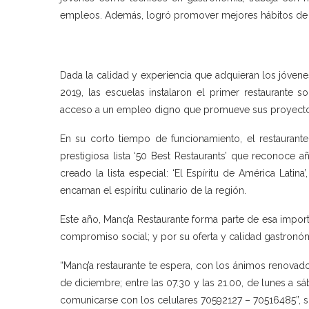
empleos. Además, logró promover mejores hábitos de a
Dada la calidad y experiencia que adquieran los jóvenes
2019, las escuelas instalaron el primer restaurante s
acceso a un empleo digno que promueve sus proyecto
En su corto tiempo de funcionamiento, el restaurante
prestigiosa lista ‘50 Best Restaurants’ que reconoce 
creado la lista especial: ‘El Espíritu de América Latin
encarnan el espíritu culinario de la región.
Este año, Manq’a Restaurante forma parte de esa import
compromiso social; y por su oferta y calidad gastronó
“Manq’a restaurante te espera, con los ánimos renovado
de diciembre; entre las 07.30 y las 21.00, de lunes a 
comunicarse con los celulares 70592127 – 70516485”, 