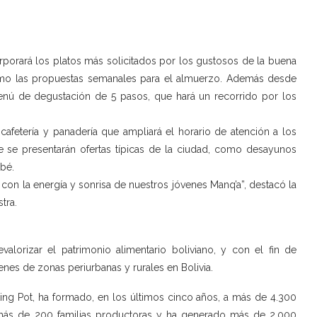
porará los platos más solicitados por los gustosos de la buena
como las propuestas semanales para el almuerzo. Además desde
menú de degustación de 5 pasos, que hará un recorrido por los
cafetería y panadería que ampliará el horario de atención a los
e se presentarán ofertas típicas de la ciudad, como desayunos
bé.
on la energía y sonrisa de nuestros jóvenes Manq’a”, destacó la
tra.
alorizar el patrimonio alimentario boliviano, y con el fin de
es de zonas periurbanas y rurales en Bolivia.
ting Pot, ha formado, en los últimos cinco años, a más de 4.300
 más de 200 familias productoras y ha generado más de 2.000