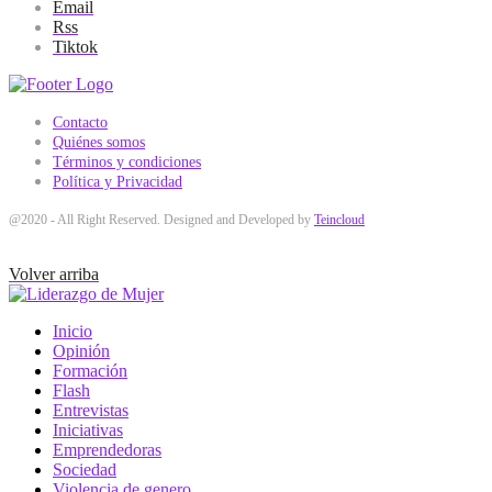
Email
Rss
Tiktok
Contacto
Quiénes somos
Términos y condiciones
Política y Privacidad
@2020 - All Right Reserved. Designed and Developed by
Teincloud
Volver arriba
Inicio
Opinión
Formación
Flash
Entrevistas
Iniciativas
Emprendedoras
Sociedad
Violencia de genero