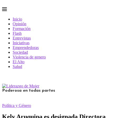
Inicio
Opinión
Formación
Flash
Entrevistas
Iniciativas
Emprendedoras
Sociedad
Violencia de genero
El Alto
Salud
Poderosa en todas partes
Política y Género
Kely Aruquipa es designada Directora