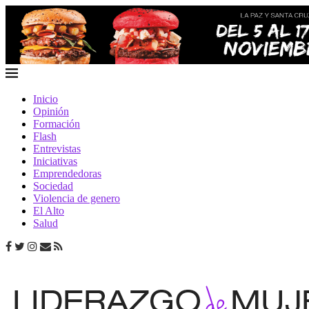
Inicio
Opinión
Formación
Flash
Entrevistas
Iniciativas
Emprendedoras
Sociedad
Violencia de genero
El Alto
Salud