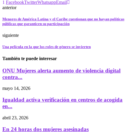
1
Facebook
Twitter
Whatsapp
Email
anterior
Menores de América Latina y el Caribe cuestionan que no hayan políticas
públicas que garanticen su participación
siguiente
Una película en la que los roles de género se invierten
También te puede interesar
ONU Mujeres alerta aumento de violencia digital
contra...
mayo 14, 2026
Igualdad activa verificación en centros de acogida
en...
abril 23, 2026
En 24 horas dos mujeres asesinadas