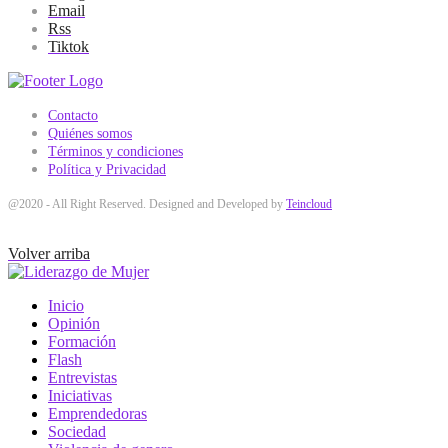
Email
Rss
Tiktok
Contacto
Quiénes somos
Términos y condiciones
Política y Privacidad
@2020 - All Right Reserved. Designed and Developed by
Teincloud
Volver arriba
Inicio
Opinión
Formación
Flash
Entrevistas
Iniciativas
Emprendedoras
Sociedad