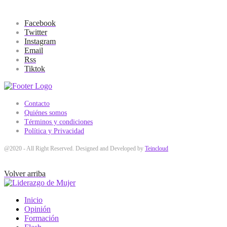
Facebook
Twitter
Instagram
Email
Rss
Tiktok
Contacto
Quiénes somos
Términos y condiciones
Política y Privacidad
@2020 - All Right Reserved. Designed and Developed by
Teincloud
Volver arriba
Inicio
Opinión
Formación