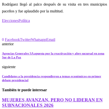
Rodríguez llegó al palco después de su visita en tres municipios
paceños y fue aplaudido por la multitud.
Elecciones
Política
0
Facebook
Twitter
Whatsapp
Email
anterior
Agencias Generales SA apuesta por la reactivación y abre sucursal en zona
Sur de La Paz
siguiente
Candidatos a la presidencia respondieron a temas económicos en primer
debate presidencial
También te puede interesar
MUJERES AVANZAN, PERO NO LIDERAN EN
SUBNACIONALES 2026