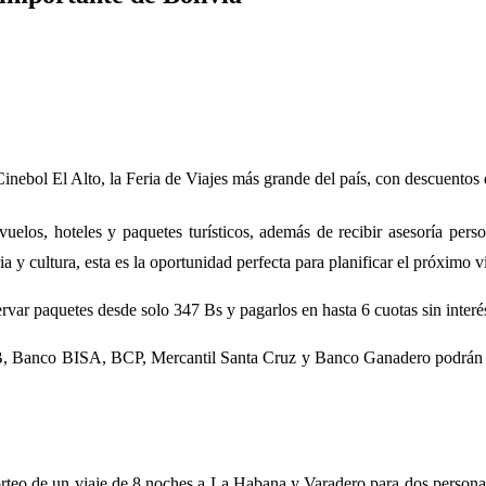
ebol El Alto, la Feria de Viajes más grande del país, con descuentos de
 vuelos, hoteles y paquetes turísticos, además de recibir asesoría per
a y cultura, esta es la oportunidad perfecta para planificar el próximo v
eservar paquetes desde solo 347 Bs y pagarlos en hasta 6 cuotas sin inter
B, Banco BISA, BCP, Mercantil Santa Cruz y Banco Ganadero podrán acc
sorteo de un viaje de 8 noches a La Habana y Varadero para dos persona