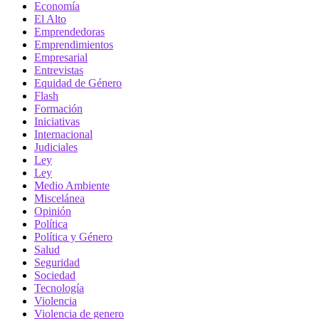
Economía
El Alto
Emprendedoras
Emprendimientos
Empresarial
Entrevistas
Equidad de Género
Flash
Formación
Iniciativas
Internacional
Judiciales
Ley
Ley
Medio Ambiente
Miscelánea
Opinión
Política
Política y Género
Salud
Seguridad
Sociedad
Tecnología
Violencia
Violencia de genero