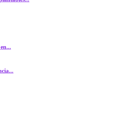
en...
ia...