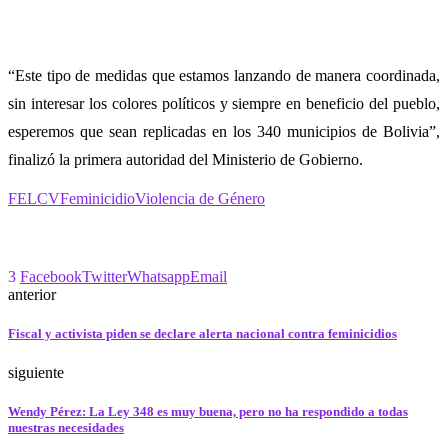
“Este tipo de medidas que estamos lanzando de manera coordinada,
sin interesar los colores políticos y siempre en beneficio del pueblo,
esperemos que sean replicadas en los 340 municipios de Bolivia”,
finalizó la primera autoridad del Ministerio de Gobierno.
FELCV
Feminicidio
Violencia de Género
3
Facebook
Twitter
Whatsapp
Email
anterior
Fiscal y activista piden se declare alerta nacional contra feminicidios
siguiente
Wendy Pérez: La Ley 348 es muy buena, pero no ha respondido a todas
nuestras necesidades