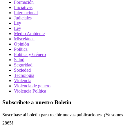
Formación
Iniciativas
Internacional
Judiciales
Ley
Ley
Medio Ambiente
Miscelánea
Opinión
Política
Política y Género
Salud
Seguridad
Sociedad
Tecnología
Violencia
Violencia de genero
Violencia Política
Subscríbete a nuestro Boletín
Suscríbase al boletín para recibir nuevas publicaciones. ¡Ya somos
2865!