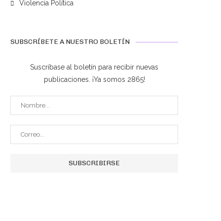
Violencia Política
SUBSCRÍBETE A NUESTRO BOLETÍN
ED Activia lanza campaña digital
Xiaomi presenta la serie 17
Suscríbase al boletín para recibir nuevas
para combatir la...
alianza con...
publicaciones. ¡Ya somos 2865!
marzo 5, 2026
marzo 5, 2026