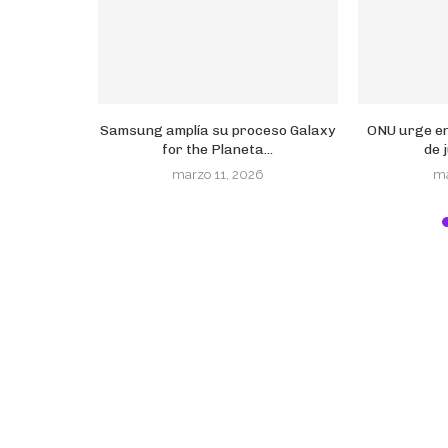
 como una
Samsung amplía su proceso Galaxy
ONU urge en
a...
for the Planeta...
de j
6
marzo 11, 2026
ma