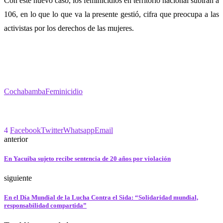
Con este nuevo caso, los feminicidios en territorio nacional subirán a
106, en lo que lo que va la presente gestió, cifra que preocupa a las
activistas por los derechos de las mujeres.
Cochabamba
Feminicidio
4
Facebook
Twitter
Whatsapp
Email
anterior
En Yacuiba sujeto recibe sentencia de 20 años por violación
siguiente
En el Día Mundial de la Lucha Contra el Sida: “Solidaridad mundial,
responsabilidad compartida”