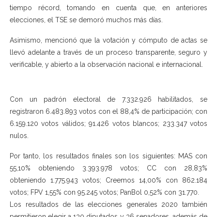
tiempo récord, tomando en cuenta que, en anteriores
elecciones, el TSE se demoró muchos más días.
Asimismo, mencionó que la votación y cómputo de actas se
llevó adelante a través de un proceso transparente, seguro y
verificable, y abierto a la observación nacional e internacional.
Con un padrón electoral de 7.332.926 habilitados, se
registraron 6.483.893 votos con el 88,4% de participación; con
6.159.120 votos válidos; 91.426 votos blancos; 233.347 votos
nulos.
Por tanto, los resultados finales son los siguientes: MAS con
55,10% obteniendo 3.393.978 votos; CC con 28,83%
obteniendo 1.775.943 votos; Creemos 14,00% con 862.184
votos; FPV 1,55% con 95.245 votos; PanBol 0,52% con 31.770.
Los resultados de las elecciones generales 2020 también
permitieron elegir a 130 diputados y 36 senadores, además de