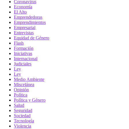
Coronavirus
Economía
El Alto
Emprendedoras
Emprendimientos
Empresarial
Entrevistas
Equidad de Género
Flash
Formación
Iniciativas
Internacional
Judiciales
Ley
Ley
Medio Ambiente
Miscelánea
Opinión
Política
Política y Género
Salud
Seguridad
Sociedad
Tecnología
Violencia