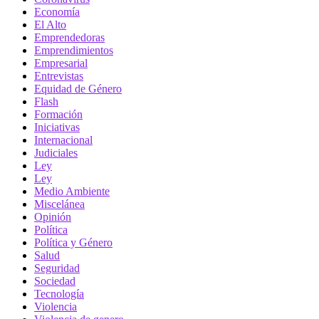
Economía
El Alto
Emprendedoras
Emprendimientos
Empresarial
Entrevistas
Equidad de Género
Flash
Formación
Iniciativas
Internacional
Judiciales
Ley
Ley
Medio Ambiente
Miscelánea
Opinión
Política
Política y Género
Salud
Seguridad
Sociedad
Tecnología
Violencia