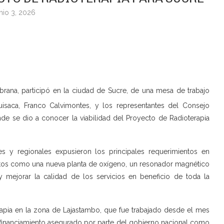
nio 3, 2026
brana, participó en la ciudad de Sucre, de una mesa de trabajo
uisaca, Franco Calvimontes, y los representantes del Consejo
de se dio a conocer la viabilidad del Proyecto de Radioterapia
es y regionales expusieron los principales requerimientos en
ectos como una nueva planta de oxígeno, un resonador magnético
y mejorar la calidad de los servicios en beneficio de toda la
apia en la zona de Lajastambo, que fue trabajado desde el mes
l financiamiento asegurado por parte del gobierno nacional como