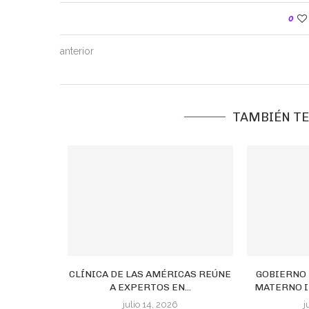
0
anterior
TAMBIÉN TE
ÉJICA FUE
CLÍNICA DE LAS AMÉRICAS REÚNE
GOBIERNO
LA POR...
A EXPERTOS EN...
MATERNO I
6
julio 14, 2026
j