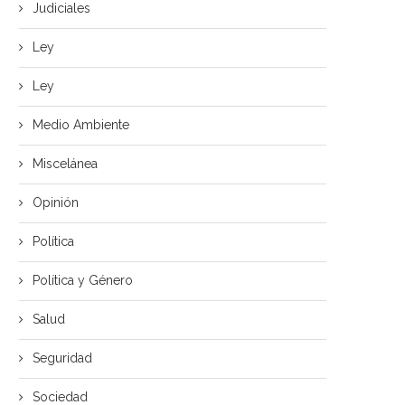
Judiciales
Ley
Ley
Medio Ambiente
Miscelánea
Opinión
Política
Política y Género
Salud
Seguridad
AJA PETROLERA DE SANTA CRUZ
SALUD COORDINA DISTRIBU
EALIZA PRIMER TRASPLANTE...
DE INSUMOS PARA HEMODIÁL
EN...
Sociedad
julio 1, 2026