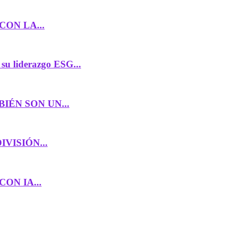
ON LA...
 liderazgo ESG...
IÉN SON UN...
VISIÓN...
ON IA...