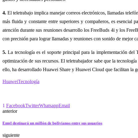
4.
El teletrabajo implica manejar correos electrónicos, llamadas telef
más fluida y constante entre superiores y compañeros, es esencial pa
atención durante sus reuniones desarrollo los FreeBuds 4i y los FreeBu
con precisión para lograr llamadas y reuniones con sonido de mejor ca
5.
La tecnología es el soporte principal para la implementación del T
optimización de sus recursos. El teletrabajador sabe que la tecnologí
ello, ha desarrollado Huawei Share y Huawei Cloud que facilitan la ge
Huawei
Tecnología
1
Facebook
Twitter
Whatsapp
Email
anterior
Entel destinará un millón de bolivianos entre sus usuarios
siguiente