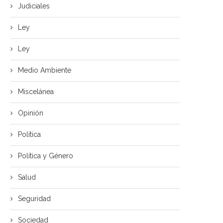
Judiciales
Ley
Ley
Medio Ambiente
Miscelánea
Opinión
Política
Política y Género
Salud
Seguridad
Sociedad
LA SERIE XIAOMI 17T LLEVA LA
DIPUTADOS APRUEBAN CRÉ