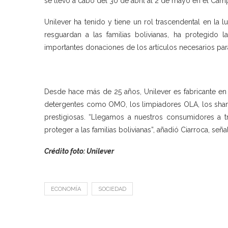
se llevó a cabo del 30 de abril al 2 de mayo en el Cam
Unilever ha tenido y tiene un rol trascendental en la
resguardan a las familias bolivianas, ha protegido
importantes donaciones de los artículos necesarios para
Desde hace más de 25 años, Unilever es fabricante en 
detergentes como OMO, los limpiadores OLA, los shampo
prestigiosas. “Llegamos a nuestros consumidores a tr
proteger a las familias bolivianas”, añadió Ciarroca, s
Crédito foto: Unilever
ECONOMÍA
SOCIEDAD