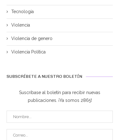
TECNOLOGÍA PREMIUM...
PARA AMPLIAR LA LÍNEA CAF
Tecnología
agosto 5, 2026
agosto 3, 2026
Violencia
Violencia de genero
Violencia Política
SUBSCRÍBETE A NUESTRO BOLETÍN
Suscríbase al boletín para recibir nuevas
publicaciones. ¡Ya somos 2865!