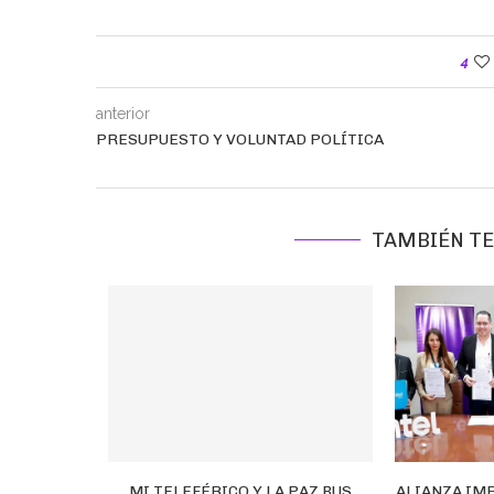
4
anterior
PRESUPUESTO Y VOLUNTAD POLÍTICA
TAMBIÉN TE
UERZA LA
MI TELEFÉRICO Y LA PAZ BUS
ALIANZA IM