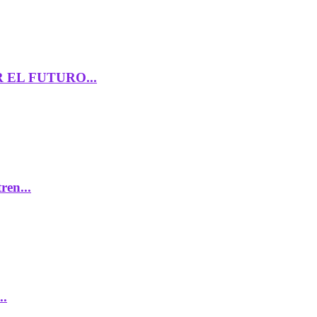
 EL FUTURO...
ren...
..