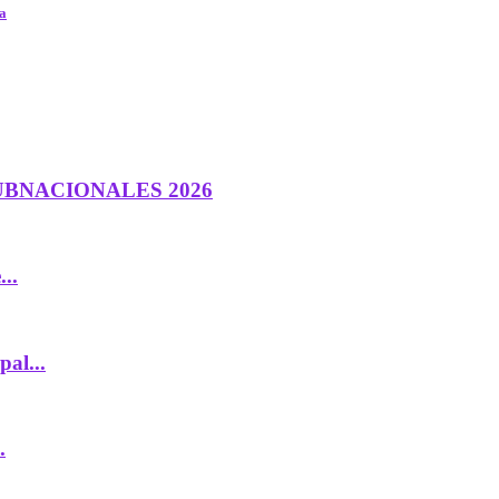
ta
UBNACIONALES 2026
..
al...
.