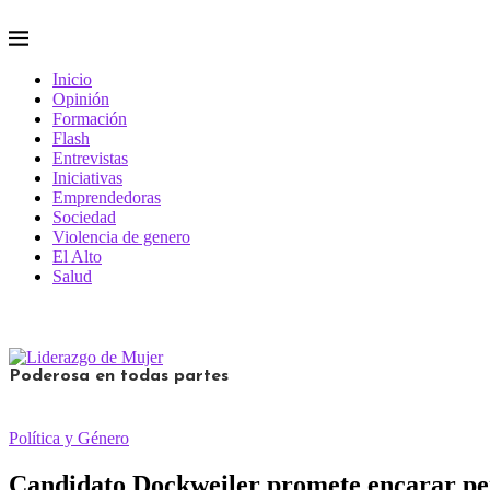
Inicio
Opinión
Formación
Flash
Entrevistas
Iniciativas
Emprendedoras
Sociedad
Violencia de genero
El Alto
Salud
Poderosa en todas partes
Política y Género
Candidato Dockweiler promete encarar per