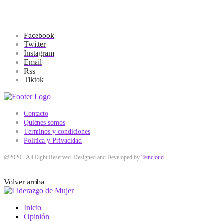
Facebook
Twitter
Instagram
Email
Rss
Tiktok
Contacto
Quiénes somos
Términos y condiciones
Política y Privacidad
@2020 - All Right Reserved. Designed and Developed by
Teincloud
Volver arriba
Inicio
Opinión