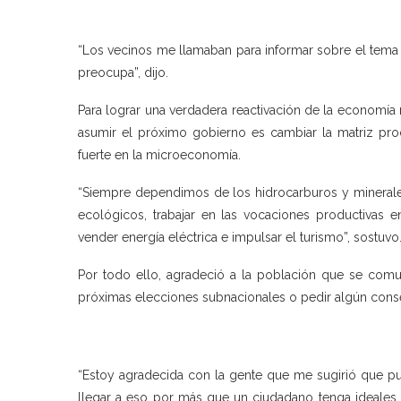
“Los vecinos me llamaban para informar sobre el tema d
preocupa”, dijo.
Para lograr una verdadera reactivación de la economía
asumir el próximo gobierno es cambiar la matriz pr
fuerte en la microeconomía.
“Siempre dependimos de los hidrocarburos y minerales 
ecológicos, trabajar en las vocaciones productivas e
vender energía eléctrica e impulsar el turismo”, sostuvo
Por todo ello, agradeció a la población que se comun
próximas elecciones subnacionales o pedir algún consej
“Estoy agradecida con la gente que me sugirió que p
llegar a eso por más que un ciudadano tenga ideales 